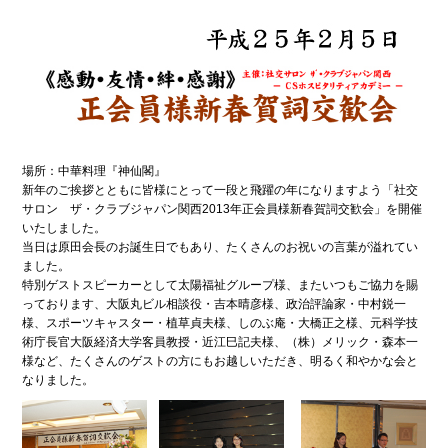
場所：中華料理『神仙閣』
新年のご挨拶とともに皆様にとって一段と飛躍の年になりますよう「社交
サロン ザ・クラブジャパン関西2013年正会員様新春賀詞交歓会」を開催
いたしました。
当日は原田会長のお誕生日でもあり、たくさんのお祝いの言葉が溢れてい
ました。
特別ゲストスピーカーとして太陽福祉グループ様、またいつもご協力を賜
っております、大阪丸ビル相談役・吉本晴彦様、政治評論家・中村鋭一
様、スポーツキャスター・植草貞夫様、しのぶ庵・大橋正之様、元科学技
術庁長官大阪経済大学客員教授・近江巳記夫様、（株）メリック・森本一
様など、たくさんのゲストの方にもお越しいただき、明るく和やかな会と
なりました。