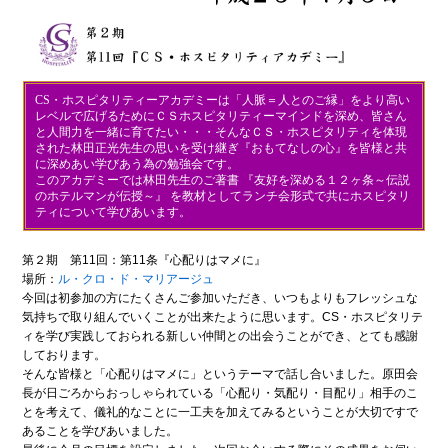
CS・ホスピタリティーアカデミーは「人脈＝人とのご縁」をより高い
レベルで広げるためにＣＳホスピタリティーマインドを深め、皆さん
と人間力を一緒に育てたい・・・そんなＣＳ・ホスピタリティを体現
された林田正光先生の思いを受け継ぎ『おもてなしの心』を皆様と共
に深めあい学びあう為の勉強会です。
このアカデミーでは林田先生のご著書 『友好を深める１２ヶ条～伝説
のホテルマンが伝授～』 を教材としてランチ会形式で共にホスピタリ
ティについて学びあいます。
第２期 第11回：第11条『心配りはマメに』
場所：
ル・クロ・ド・マリアージュ
今回は初参加の方にたくさんご参加いただき、いつもよりもフレッシュな
気持ちで取り組んでいくことが出来たように思います。CS・ホスピタリテ
ィを学び実践しておられる新しい仲間との出会うことができ、とても感謝
しております。
そんな皆様と「心配りはマメに」というテーマで話し合いました。原田会
長が日ごろからおっしゃられている「心配り・気配り・目配り」相手のこ
とを考えて、儀礼的なことに一工夫を加えてみるということが大切ですで
あることを学びあいました。