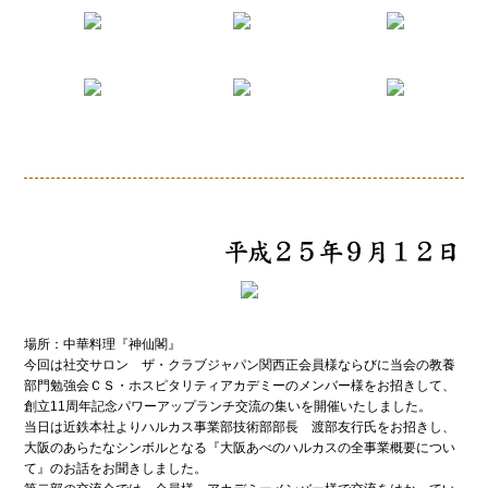
場所：中華料理『神仙閣』
今回は社交サロン ザ・クラブジャパン関西正会員様ならびに当会の教養
部門勉強会ＣＳ・ホスピタリティアカデミーのメンバー様をお招きして、
創立11周年記念パワーアップランチ交流の集いを開催いたしました。
当日は近鉄本社よりハルカス事業部技術部部長 渡部友行氏をお招きし、
大阪のあらたなシンボルとなる『大阪あべのハルカスの全事業概要につい
て』のお話をお聞きしました。