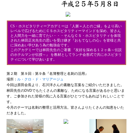
CS・ホスピタリティーアカデミーは「人脈＝人とのご縁」をより高い
レベルで広げるためにＣＳホスピタリティーマインドを深め、皆さん
と人間力を一緒に育てたい・・・そんなＣＳ・ホスピタリティを体現
された林田正光先生の思いを受け継ぎ『おもてなしの心』を皆様と共
に深めあい学びあう為の勉強会です。
このアカデミーでは林田先生のご著書 『友好を深める１２ヶ条～伝説
のホテルマンが伝授～』 を教材としてランチ会形式で共にホスピタリ
ティについて学びあいます。
第２期 第９回：第９条『名簿整理と名刺の活用』
場所：
ル・クロ・ド・マリアージュ
今回は原田会長より、石川洋さんの素敵な言葉をご紹介いただきました。
林田先生のDVDでもたくさんの素敵な、ためになる言葉があるかと思いま
す。ご参加された皆様の気に入る言葉がひとつでもあればうれしいことで
す。
今月のテーマは名刺の整理と活用方法。皆さんよりたくさんの知恵をいた
だきました。