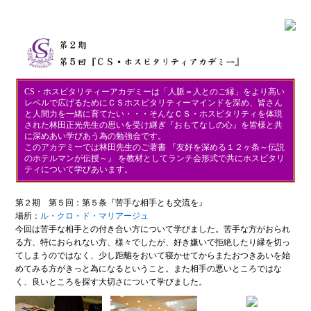
CS・ホスピタリティーアカデミーは「人脈＝人とのご縁」をより高い
レベルで広げるためにＣＳホスピタリティーマインドを深め、皆さん
と人間力を一緒に育てたい・・・そんなＣＳ・ホスピタリティを体現
された林田正光先生の思いを受け継ぎ『おもてなしの心』を皆様と共
に深めあい学びあう為の勉強会です。
このアカデミーでは林田先生のご著書 『友好を深める１２ヶ条～伝説
のホテルマンが伝授～』 を教材としてランチ会形式で共にホスピタリ
ティについて学びあいます。
第２期 第５回：第５条『苦手な相手とも交流を』
場所：
ル・クロ・ド・マリアージュ
今回は苦手な相手との付き合い方について学びました。苦手な方がおられ
る方、特におられない方、様々でしたが、好き嫌いで拒絶したり縁を切っ
てしまうのではなく、少し距離をおいて寝かせてからまたおつきあいを始
めてみる方がきっと為になるということ。また相手の悪いところではな
く、良いところを探す大切さについて学びました。