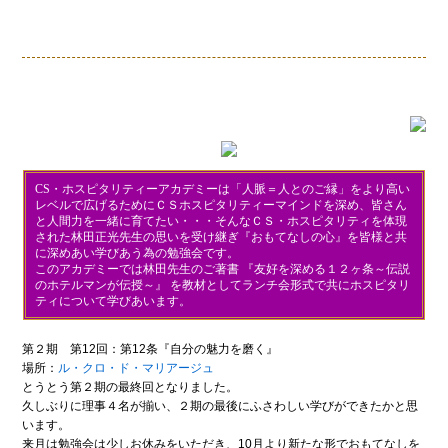
CS・ホスピタリティーアカデミーは「人脈＝人とのご縁」をより高い
レベルで広げるためにＣＳホスピタリティーマインドを深め、皆さん
と人間力を一緒に育てたい・・・そんなＣＳ・ホスピタリティを体現
された林田正光先生の思いを受け継ぎ『おもてなしの心』を皆様と共
に深めあい学びあう為の勉強会です。
このアカデミーでは林田先生のご著書 『友好を深める１２ヶ条～伝説
のホテルマンが伝授～』 を教材としてランチ会形式で共にホスピタリ
ティについて学びあいます。
第２期 第12回：第12条『自分の魅力を磨く』
場所：
ル・クロ・ド・マリアージュ
とうとう第２期の最終回となりました。
久しぶりに理事４名が揃い、２期の最後にふさわしい学びができたかと思
います。
来月は勉強会は少しお休みをいただき、10月より新たな形でおもてなしを