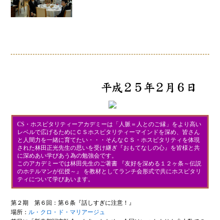
CS・ホスピタリティーアカデミーは「人脈＝人とのご縁」をより高い
レベルで広げるためにＣＳホスピタリティーマインドを深め、皆さん
と人間力を一緒に育てたい・・・そんなＣＳ・ホスピタリティを体現
された林田正光先生の思いを受け継ぎ『おもてなしの心』を皆様と共
に深めあい学びあう為の勉強会です。
このアカデミーでは林田先生のご著書 『友好を深める１２ヶ条～伝説
のホテルマンが伝授～』 を教材としてランチ会形式で共にホスピタリ
ティについて学びあいます。
第２期 第６回：第６条『話しすぎに注意！』
場所：
ル・クロ・ド・マリアージュ