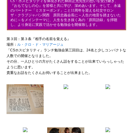
CS・ホスピタリティを体現された林田正光先生の想いを受け継ぎ、
『おもてなしの心』を皆様と共に学び、深めあいます。そして、永遠
のパートナー「ミスターボンド」こと11周年を迎える社交サロン
ザ・クラブジャパン関西 原田忠義会長に～人生の地雷を踏まないた
めに～をメインテーマに、人生を生き抜く為の「原田語録」を拝聴
し、より身近に実践で活かせる勉強会を開催致します。
第３回：第３条『相手の名前を覚える』
場所：
ル・クロ・ド・マリアージュ
「CSホスピタリティ」ランチ勉強会第三回目は、24名と少しコンパクトな
人数での開催となりました。
その分、一人ひとりの方がたくさん話をすることが出来ていらっしゃった
ように思います。
貴重なお話をたくさんお伺いすることが出来ました。