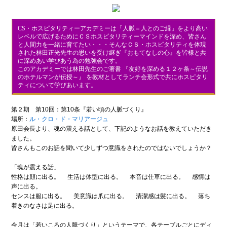
CS・ホスピタリティーアカデミーは「人脈＝人とのご縁」をより高い
レベルで広げるためにＣＳホスピタリティーマインドを深め、皆さん
と人間力を一緒に育てたい・・・そんなＣＳ・ホスピタリティを体現
された林田正光先生の思いを受け継ぎ『おもてなしの心』を皆様と共
に深めあい学びあう為の勉強会です。
このアカデミーでは林田先生のご著書 『友好を深める１２ヶ条～伝説
のホテルマンが伝授～』 を教材としてランチ会形式で共にホスピタリ
ティについて学びあいます。
第２期 第10回：第10条『若い頃の人脈づくり』
場所：
ル・クロ・ド・マリアージュ
原田会長より、魂の震える話として、下記のようなお話を教えていただき
ました。
皆さんもこのお話を聞いて少しずつ意識をされたのではないでしょうか？
「魂が震える話」
性格は顔に出る。 生活は体型に出る。 本音は仕草に出る。 感情は
声に出る。
センスは服に出る。 美意識は爪に出る。 清潔感は髪に出る。 落ち
着きのなさは足に出る。
今月は「若いころの人脈づくり」というテーマで、各テーブルごとにディ