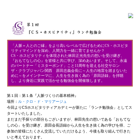
「人脈＝人とのご縁」をより高いレベルで広げるためにCS・ホスピタ
リティマインドを深め、人間力を一緒に育てませんか？
CS・ホスピタリティを体現された林田正光先生の想いを受け継ぎ、
『おもてなしの心』を皆様と共に学び、深めあいます。そして、永遠
のパートナー「ミスターボンド」こと11周年を迎える社交サロン
ザ・クラブジャパン関西 原田忠義会長に～人生の地雷を踏まないた
めに～をメインテーマに、人生を生き抜く為の「原田語録」を拝聴
し、より身近に実践で活かせる勉強会を開催致します。
第１回：第１条『人脈づくりの基本精神』
場所：
ル・クロ・ド・マリアージュ
今回よりCSホスピタリティアカデミーが新たに「ランチ勉強会」としてス
タートいたしました。
まだまだ手探りの部分もございますが、林田先生の想いである「おもてな
しの心」を受け継ぎ、原田会長語録から人生を生き抜く為の学びを得、ご
参加の皆様にたくさん交流していただけるよう、今後も取り組んで行きた
いと考えております。