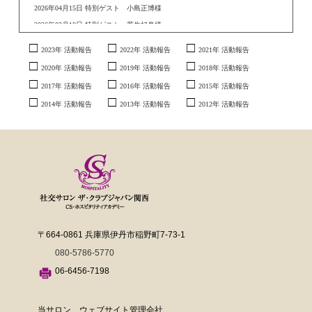
2026年04月15日 特別ゲスト 小島正博様
2026年03月18日 特別ゲスト 菅生好身様
2026年02月18日 特別ゲスト 花柳與桂様、藤原恵津子様
2023年 活動報告
2022年 活動報告
2021年 活動報告
2026年01月21日 新春ゲスト 遠藤祐子様、康光岐様
2020年 活動報告
2019年 活動報告
2018年 活動報告
2025年12月17日 特別ゲスト 西原明良様、友情ゲスト なかおくみこ様、草笛
四郎様、奥眞理子様、平野郷三角様、野村真希様、ジョン・道阪様
2017年 活動報告
2016年 活動報告
2015年 活動報告
2025年11月19日 特別ゲスト 桜花昇ぼる様
2014年 活動報告
2013年 活動報告
2012年 活動報告
2025年10月15日 特別ゲスト 溝畑宏様、友情ゲスト 富永えりこ様
2025年09月17日 特別ゲスト 五島洋様
2025年08月20日 特別ゲスト 宮田博文様
2025年07月16日 特別ゲスト 一般社団法人 関西ウクライナ友好協会様
2025年06月18日 特別ゲスト 森日和様、友情ゲスト 山本恭裕様
2025年05月21日 特別ゲスト 黒田クロ様、友情ゲスト 恍多様
2025年04月16日 特別ゲスト 露の団四郎様
〒664-0861 兵庫県伊丹市稲野町7-73-1
2025年03月19日 特別ゲスト 溝畑宏様
2025年02月19日 特別ゲスト 康光岐様、清水英彰様、友情ゲスト 飛鳥天紅様
080-5786-5770
2025年01月15日 新春ゲスト 遠藤祐子様、宇野美香子様
06-6456-7198
2024年12月18日 特別ゲスト 藤村麻紀様、友情ゲスト 永田有吾様
2024年11月20日 特別ゲスト 田中壱征様
当サロン ウェブサイト管理会社