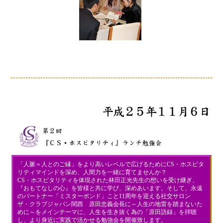
「人脈＝人とのご縁」をより高いレベルで広げるためにCS・ホスピタ
リティマインドを深め、人間力を一緒に育てませんか？
CS・ホスピタリティを体現された林田正光先生の想いを受け継ぎ、
『おもてなしの心』を皆様と共に学び、深めあいます。そして、永遠
のパートナー「ミスターボンド」こと11周年を迎える社交サロン
ザ・クラブジャパン関西 原田忠義会長に～人生の地雷を踏まないた
めに～をメインテーマに、人生を生き抜く為の「原田語録」を拝聴
し、より身近に実践で活かせる勉強会を開催致します。