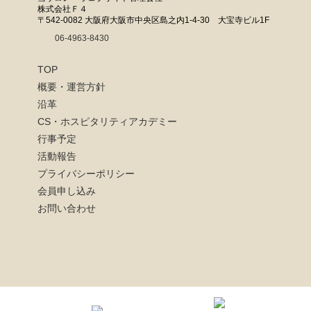
2024年10月16日 特別ゲスト 草笛雅子様
株式会社Ｆ４
〒542-0082 大阪府大阪市中央区島之内1-4-30 大宝寺ビル1F
2024年09月18日 特別ゲスト 中野良美様、中野彰久様、車田一光様、寺井隆
敏様
06-4963-8430
2024年08月21日 特別ゲスト 大山一哲様
2024年07月17日 特別ゲスト 鈴木信様
TOP
2024年06月19日 特別ゲスト 渋谷幸子様
概要・運営方針
2024年05月15日 特別ゲスト 東條英利様、友情ゲスト 一般社団法人 日本殺陣
沿革
道協会様
CS・ホスピタリティアカデミー
2024年04月17日 特別ゲスト 中原秀一郎様
行事予定
2024年03月20日 特別ゲスト 竹原信夫様、友情ゲスト 草笛四郎様
活動報告
2024年02月21日 特別ゲスト 西川宏幸様、友情ゲスト 野村真希様、ＴＯＵＭ
Ａ様
プライバシーポリシー
2024年01月17日 新春ゲスト 遠藤祐子様、加藤友康様
会員申し込み
お問い合わせ