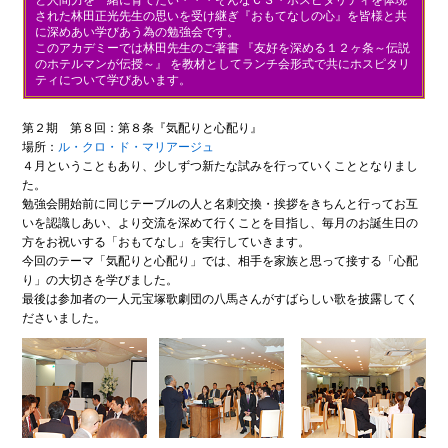
された林田正光先生の思いを受け継ぎ『おもてなしの心』を皆様と共
に深めあい学びあう為の勉強会です。
このアカデミーでは林田先生のご著書 『友好を深める１２ヶ条～伝説
のホテルマンが伝授～』 を教材としてランチ会形式で共にホスピタリ
ティについて学びあいます。
第２期 第８回：第８条『気配りと心配り』
場所：
ル・クロ・ド・マリアージュ
４月ということもあり、少しずつ新たな試みを行っていくこととなりまし
た。
勉強会開始前に同じテーブルの人と名刺交換・挨拶をきちんと行ってお互
いを認識しあい、より交流を深めて行くことを目指し、毎月のお誕生日の
方をお祝いする「おもてなし」を実行していきます。
今回のテーマ「気配りと心配り」では、相手を家族と思って接する「心配
り」の大切さを学びました。
最後は参加者の一人元宝塚歌劇団の八馬さんがすばらしい歌を披露してく
ださいました。