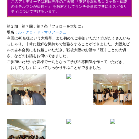
このアカデミーでは林田先生のご著書 『友好を深める１２ヶ条～伝説
のホテルマンが伝授～』 を教材としてランチ会形式で共にホスピタリ
ティについて学びあいます。
第２期 第７回：第７条『フォローを大切に』
場所：
ル・クロ・ド・マリアージュ
今回は40名様という大所帯、また初めてご参加いただく方がたくさんいら
っしゃり、非常に新鮮な気持ちで勉強をすることができました。大阪丸ビ
ルの吉本会長にもお越しいただき、戦後大阪のお話や「聴くことの大切
さ」などのお話をお伺いできました。
ご参加いただいた皆様で一丸となって学びの雰囲気を作っていただき、
「おもてなし」についてしっかり学ぶことができました。