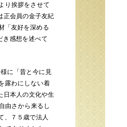
より挨拶をさせて
は正会員の金子友紀
材「友好を深める
だき感想を述べて
子様に「昔と今に見
を露わにしない着
た日本人の文化や生
自由さから来るし
て、７５歳で法人