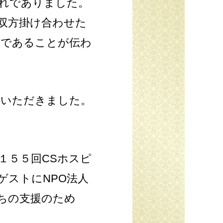
れでありました。
双方掛け合わせた
のであることが伝わ
ていただきました。
１５５回CSホスピ
ゲストにNPO法人
ちの支援のため