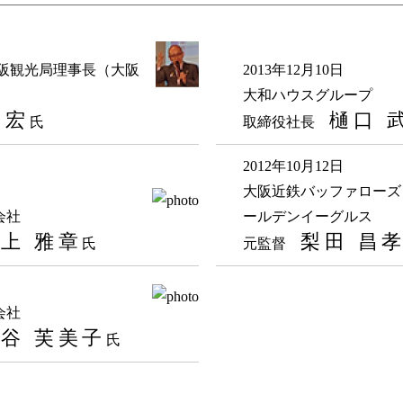
大阪観光局理事長（大阪
2013年12月10日
大和ハウスグループ
 宏
樋口 
氏
取締役社長
2012年10月12日
大阪近鉄バッファローズ
会社
ールデンイーグルス
上 雅章
梨田 昌
氏
元監督
会社
谷 芙美子
氏