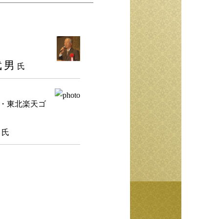
武男
氏
・東北楽天ゴ
孝
氏