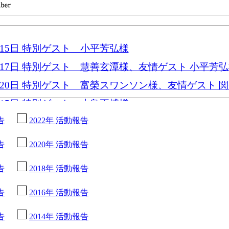
7月15日 特別ゲスト 小平芳弘様
6月17日 特別ゲスト 慧善玄潭様、友情ゲスト 小平芳
5月20日 特別ゲスト 富榮スワンソン様、友情ゲスト 
4月15日 特別ゲスト 小島正博様
告
2022年 活動報告
3月18日 特別ゲスト 菅生好身様
2月18日 特別ゲスト 花柳與桂様、藤原恵津子様
告
2020年 活動報告
1月21日 新春ゲスト 遠藤祐子様、康光岐様
告
2018年 活動報告
12月17日 特別ゲスト 西原明良様、友情ゲスト なか
子様、平野郷三角様、野村真希様、ジョン・道阪様
告
2016年 活動報告
1月19日 特別ゲスト 桜花昇ぼる様
告
2014年 活動報告
0月15日 特別ゲスト 溝畑宏様、友情ゲスト 富永えり