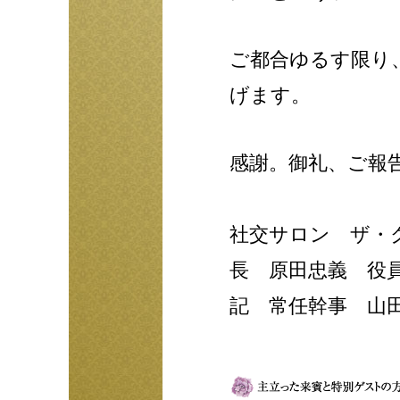
ご都合ゆるす限り
げます。
感謝。御礼、ご報
社交サロン ザ・
長 原田忠義 役
記 常任幹事 山