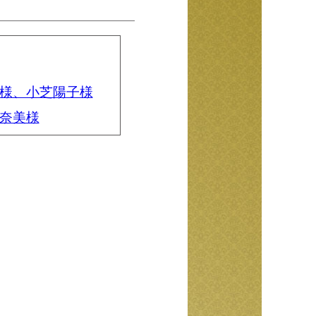
弘様、小芝陽子様
関奈美様
おくみこ様、草笛四郎
こ様