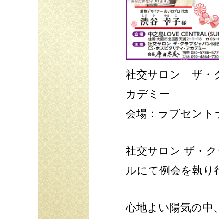
社交サロン ザ・
カデミー
会場：ラブセント
社交サロン ザ・
ルにて例会を執り
心地よい陽気の中