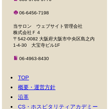
2025年05月21日 特別ゲスト 黒田クロ
様、友情ゲスト 恍多様
06-6456-7198
2025年04月16日 特別ゲスト 露の団四郎
様
当サロン ウェブサイト管理会社
2025年03月19日 特別ゲスト 溝畑宏様
株式会社Ｆ４
〒542-0082 大阪府大阪市中央区島之内
2025年02月19日 特別ゲスト 康光岐様、
清水英彰様、友情ゲスト 飛鳥天紅様
1-4-30 大宝寺ビル1F
2025年01月15日 新春ゲスト 遠藤祐子
様、宇野美香子様
06-4963-8430
2024年12月18日 特別ゲスト 藤村麻紀
様、友情ゲスト 永田有吾様
TOP
2024年11月20日 特別ゲスト 田中壱征様
2024年10月16日 特別ゲスト 草笛雅子様
概要・運営方針
2024年09月18日 特別ゲスト 中野良美
沿革
様、中野彰久様、車田一光様、寺井隆敏
様
CS・ホスピタリティアカデミー