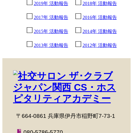
様、藤原恵津子様
2019年 活動報告
2018年 活動報告
2026年01月21日 新春ゲスト 遠藤祐子
様、康光岐様
2017年 活動報告
2016年 活動報告
2025年12月17日 特別ゲスト 西原明良
2015年 活動報告
2014年 活動報告
様、友情ゲスト なかおくみこ様、草笛四
郎様、奥眞理子様、平野郷三角様、野村
2013年 活動報告
2012年 活動報告
真希様、ジョン・道阪様
2025年11月19日 特別ゲスト 桜花昇ぼる
様
2025年10月15日 特別ゲスト 溝畑宏様、
友情ゲスト 富永えりこ様
2025年09月17日 特別ゲスト 五島洋様
2025年08月20日 特別ゲスト 宮田博文様
2025年07月16日 特別ゲスト 一般社団法
人 関西ウクライナ友好協会様
〒664-0861 兵庫県伊丹市稲野町7-73-1
2025年06月18日 特別ゲスト 森日和様、
友情ゲスト 山本恭裕様
080-5786-5770