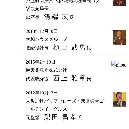
公益財団法人 大阪観光局理事長（大
阪観光局長）
溝端 宏
IR座長
氏
2013年12月10日
大和ハウスグループ
樋口 武男
取締役社長
氏
2015年2月19日
通天閣観光株式会社
西上 雅章
代表取締役
氏
2012年10月12日
大阪近鉄バッファローズ・東北楽天ゴ
ールデンイーグルス
梨田 昌孝
元監督
氏