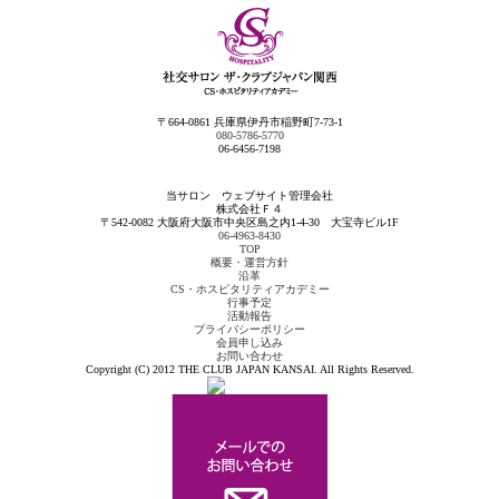
〒664-0861 兵庫県伊丹市稲野町7-73-1
080-5786-5770
06-6456-7198
当サロン ウェブサイト管理会社
株式会社Ｆ４
〒542-0082 大阪府大阪市中央区島之内1-4-30 大宝寺ビル1F
06-4963-8430
TOP
概要・運営方針
沿革
CS・ホスピタリティアカデミー
行事予定
活動報告
プライバシーポリシー
会員申し込み
お問い合わせ
Copyright (C) 2012 THE CLUB JAPAN KANSAI. All Rights Reserved.