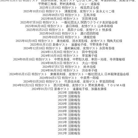
2025年12月17日 特別ゲスト 西原明良様、友情ゲスト なかおくみこ様、草笛四郎様、奥眞理子様、
平野郷三角様、野村真希様、ジョン・道阪様
2025年11月19日 特別ゲスト 桜花昇ぼる様
2025年10月15日 特別ゲスト 溝畑宏様、友情ゲスト 富永えりこ様
2025年09月17日 特別ゲスト 五島洋様
2025年08月20日 特別ゲスト 宮田博文様
2025年07月16日 特別ゲスト 一般社団法人 関西ウクライナ友好協会様
2025年06月18日 特別ゲスト 森日和様、友情ゲスト 山本恭裕様
2025年05月21日 特別ゲスト 黒田クロ様、友情ゲスト 恍多様
2025年04月16日 特別ゲスト 露の団四郎様
2025年03月19日 特別ゲスト 溝畑宏様
2025年02月19日 特別ゲスト 康光岐様、清水英彰様、友情ゲスト 飛鳥天紅様
2025年01月15日 新春ゲスト 遠藤祐子様、宇野美香子様
2024年12月18日 特別ゲスト 藤村麻紀様、友情ゲスト 永田有吾様
2024年11月20日 特別ゲスト 田中壱征様
2024年10月16日 特別ゲスト 草笛雅子様
2024年09月18日 特別ゲスト 中野良美様、中野彰久様、車田一光様、寺井隆敏様
2024年08月21日 特別ゲスト 大山一哲様
2024年07月17日 特別ゲスト 鈴木信様
2024年06月19日 特別ゲスト 渋谷幸子様
2024年05月15日 特別ゲスト 東條英利様、友情ゲスト 一般社団法人 日本殺陣道協会様
2024年04月17日 特別ゲスト 中原秀一郎様
2024年03月20日 特別ゲスト 竹原信夫様、友情ゲスト 草笛四郎様
2024年02月21日 特別ゲスト 西川宏幸様、友情ゲスト 野村真希様、ＴＯＵＭＡ様
2024年01月17日 新春ゲスト 遠藤祐子様、加藤友康様
2023年 活動報告
2022年 活動報告
2021年 活動報告
2020年 活動報告
2019年 活動報告
2018年 活動報告
2017年 活動報告
2016年 活動報告
2015年 活動報告
2014年 活動報告
2013年 活動報告
2012年 活動報告