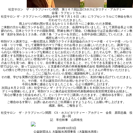
社交サロン ザ・クラブジャパン関西 第１６７回記念CSホスピタリティ・アカデミー
会場：ラブセントラル
社交サロン ザ・クラブジャパン関西は令和７年７月１６日（水）にラブセントラルにて例会を執り
行わせていただきました。
雨上がりの晴れ間が見えるなか１１０名の方々にご参加いただき開催。
ご来館の方から順にランチを召し上がっていただき、会員PRを行いました。そして原田会長より挨
拶ののち、日本とウクライナの国歌斉唱、黙祷を捧げて開会。CS勉強会では正会員の様にメイン教
材「友好を深める１２カ条」の第７条「フォローを大切に」を田中歩様に講読していただき、また
感想も述べていただきました。
特別ゲスト講演では、一般社団法人 関西ウクライナ友好協会のカテリーナ様・イリーナ様・バレリ
ャ様・リリヤ様、そして避難学生のマリア様とそのお母さまにお越しいただきました。講演では、
今なお続くロシアからの民間への爆撃の惨状やそれを受けた子供たちの様子など、テレビでは報じ
られない現実をショッキングな動画とともにお伝えいただきました。またそんな中、苦しみ助けを
必要とする同胞をなんとか支援したいと立ち上がり活動を続けている活動についてもご紹介いただ
きました。筆舌しがたい苦境の中でもなんとか支え合う姿勢をみて、日本人としてもこの今、自分
のあり方を見つめ、腹をくくり、自分事を超えて生きること、そして今できる支援をすることが大
切ではないか。放ってはおけない。と支援者の代表の幸南食糧株式会社 取締役会長 川西修様は心か
らの憤りと呼びかけをしていただきました。多くの方が賛同し、たくさんの寄付をいただけまし
た。ここにご協力いただいた皆様に感謝御礼申し上げます。
その後、学びを実際の交流の場で活かすべく、名刺交換会を行い、友好の輪を広げていただきまし
た。その後、６月お誕生日の方のお祝いをさせていただきました。
今回も無事に盛会となりましたことを、心より感謝申し上げます。
次回は８月２０日（水）社交サロン ザ・クラブジャパン関西 第１６８回CSホスピタリティ・アカ
デミーを開催いたします。特別ゲストに株式会社宮田HD代表取締役社長宮田博文様をお招きし、
「良心が響き合う社会をめざして」というテーマでご講演いただきます。ご都合ゆるす限り、お誘
いあわせの上ご出席賜りますようよろしくお願い申し上げます。
ご都合ゆるす限り、お誘いあわせの上ご出席賜りますようよろしくお願い申し上げます。
感謝。御礼、ご報告まで。
社交サロン ザ・クラブジャパン関西 CS・ホスピタリティー・アカデミー 会長 原田忠義 役
員一同
記 常任幹事 山田有生
2018年10月3日
公益財団法人 大阪観光局理事長（大阪観光局長）