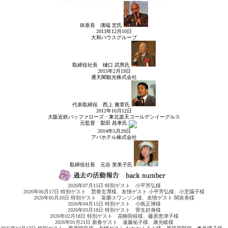
IR座長
溝端 宏
氏
2013年12月10日
大和ハウスグループ
取締役社長
樋口 武男
氏
2015年2月19日
通天閣観光株式会社
代表取締役
西上 雅章
氏
2012年10月12日
大阪近鉄バッファローズ・東北楽天ゴールデンイーグルス
元監督
梨田 昌孝
氏
2014年5月29日
アパホテル株式会社
取締役社長
元谷 芙美子
氏
2026年07月15日 特別ゲスト 小平芳弘様
2026年06月17日 特別ゲスト 慧善玄潭様、友情ゲスト 小平芳弘様、小芝陽子様
2026年05月20日 特別ゲスト 富榮スワンソン様、友情ゲスト 関奈美様
2026年04月15日 特別ゲスト 小島正博様
2026年03月18日 特別ゲスト 菅生好身様
2026年02月18日 特別ゲスト 花柳與桂様、藤原恵津子様
2026年01月21日 新春ゲスト 遠藤祐子様、康光岐様